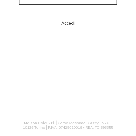
Accedi
Maison Dolci S.r.l.
Corso Massimo D’Azeglio 76 –
10126 Torino
P.IVA: 07428010016 • REA: TO 893355