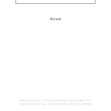
Accedi
Maison Dolci S.r.l.
Corso Massimo D’Azeglio 76 –
10126 Torino
P.IVA: 07428010016 • REA: TO 893355